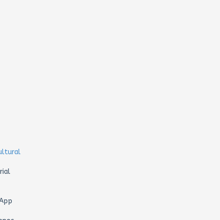
ultural
rial
sApp