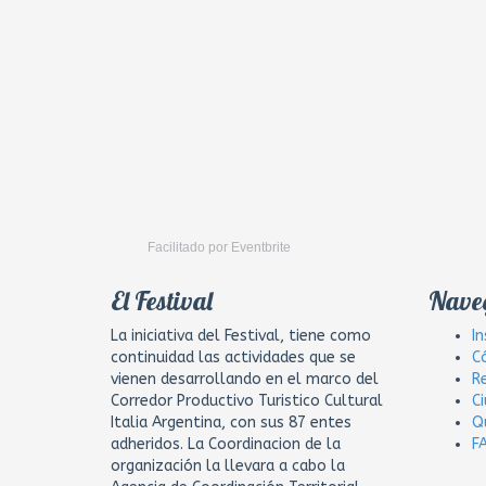
Facilitado por Eventbrite
El Festival
Nave
La iniciativa del Festival, tiene como
In
continuidad las actividades que se
C
vienen desarrollando en el marco del
R
Corredor Productivo Turistico Cultural
C
Italia Argentina, con sus 87 entes
Q
adheridos. La Coordinacion de la
F
organización la llevara a cabo la